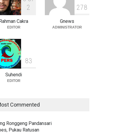
Gabungan Antisipasi
2
2
7
8
Kekeringan dan Karhutla
Teropong
7 Agustus 2026
Rahman Cakra
Gnews
EDITOR
ADMINISTRATOR
8
3
Suhendi
EDITOR
ost Commented
ling Ronggeng Pandansari
bes, Pukau Ratusan