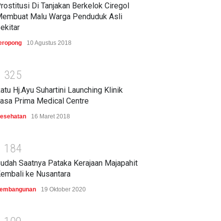
rostitusi Di Tanjakan Berkelok Ciregol
embuat Malu Warga Penduduk Asli
ekitar
eropong
10 Agustus 2018
1
3
2
5
atu Hj.Ayu Suhartini Launching Klinik
asa Prima Medical Centre
esehatan
16 Maret 2018
1
1
8
4
udah Saatnya Pataka Kerajaan Majapahit
embali ke Nusantara
embangunan
19 Oktober 2020