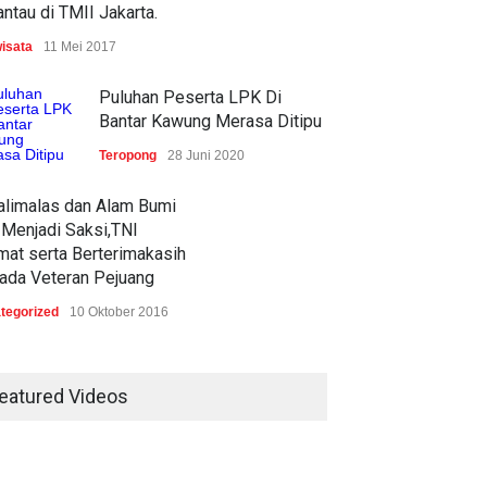
ntau di TMII Jakarta.
wisata
11 Mei 2017
Puluhan Peserta LPK Di
Bantar Kawung Merasa Ditipu
Teropong
28 Juni 2020
alimalas dan Alam Bumi
 Menjadi Saksi,TNI
mat serta Berterimakasih
ada Veteran Pejuang
tegorized
10 Oktober 2016
Upacara Penurunan Bendera
Khidmat dan Lancar
eatured Videos
Konsen
19 Agustus 2020
ih Banyak Oknum