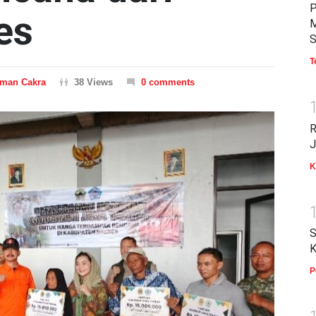
P
es
M
S
T
man Cakra
38 Views
0 comments
R
J
K
S
K
P