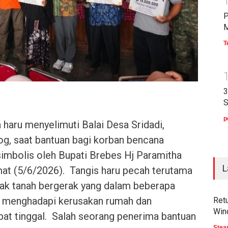
P
M
T
3
p
a haru menyelimuti Balai Desa Sridadi,
, saat bantuan bagi korban bencana
simbolis oleh Bupati Brebes Hj Paramitha
L
 (5/6/2026). ‎ ‎Tangis haru pecah terutama
ak tanah bergerak yang dalam beberapa
us menghadapi kerusakan rumah dan
Retu
Win
at tinggal. ‎ ‎Salah seorang penerima bantuan
Ste