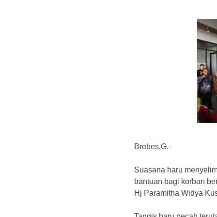
Brebes,G.-
‎Suasana haru menyelim
bantuan bagi korban be
Hj Paramitha Widya Kus
‎Tangis haru pecah ter