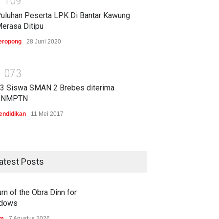
1
1
0
9
uluhan Peserta LPK Di Bantar Kawung
erasa Ditipu
eropong
28 Juni 2020
1
0
7
3
3 Siswa SMAN 2 Brebes diterima
SNMPTN
endidikan
11 Mei 2017
atest Posts
rn of the Obra Dinn for
dows
am
7 Agustus 2026