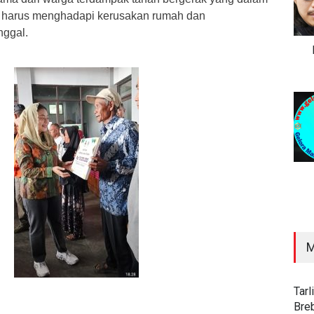
r harus menghadapi kerusakan rumah dan
nggal.
M
Tar
Bre