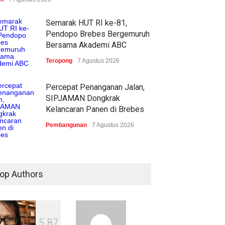
Semarak HUT RI ke-81,
Pendopo Brebes Bergemuruh
Bersama Akademi ABC
Teropong
7 Agustus 2026
Percepat Penanganan Jalan,
SIPJAMAN Dongkrak
Kelancaran Panen di Brebes
Pembangunan
7 Agustus 2026
Pemkab Brebes Gandeng
RSIA Nuzula Jaga Kesehatan
op Authors
Ibu dan Bayi
Kesehatan
7 Agustus 2026
Brebes Kerahkan Tim
5
8
7