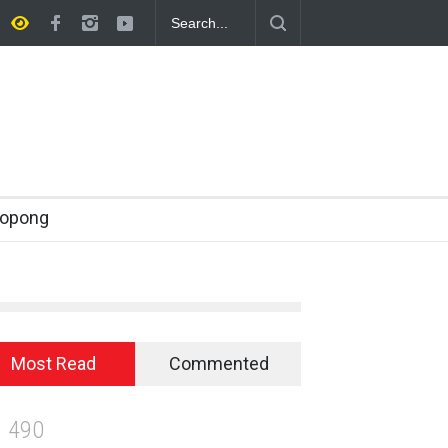
ropong
Most Read
Commented
1
4
9
0