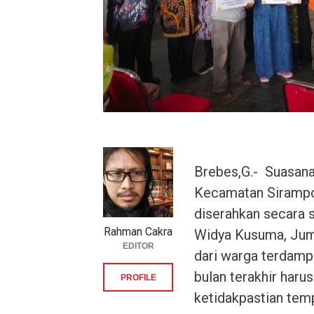
Brebes,G.- ‎ ‎Suasan
Kecamatan Sirampog
diserahkan secara 
Rahman Cakra
Widya Kusuma, Jumat
EDITOR
dari warga terdamp
bulan terakhir har
PROFILE
ketidakpastian temp